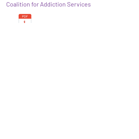
Coalition for Addiction Services
Solicitação de orçamento para o
ano fiscal de 23 de MA Coalition
for Addiction Services
Prioridades de Políticas
MOAR
Públicas 2022